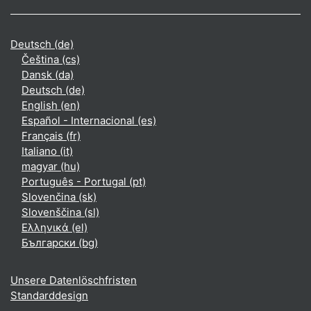
Deutsch ‎(de)‎
Čeština ‎(cs)‎
Dansk ‎(da)‎
Deutsch ‎(de)‎
English ‎(en)‎
Español - Internacional ‎(es)‎
Français ‎(fr)‎
Italiano ‎(it)‎
magyar ‎(hu)‎
Português - Portugal ‎(pt)‎
Slovenčina ‎(sk)‎
Slovenščina ‎(sl)‎
Ελληνικά ‎(el)‎
Български ‎(bg)‎
Unsere Datenlöschfristen
Standarddesign