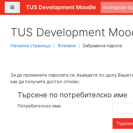
Прескочи на основното съдържание
TUS Development Moodle
Страничен панел
Български ‎(bg
TUS Development Moo
Начална страница
Влизане
Забравена парола
За да промените паролата си, въведете по-долу Вашет
как да получите достъп отново.
Търсене по потребителско име
Потребителско име