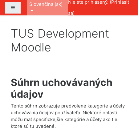
Nie ste prihlásený. (
Prihlásiť
Preskočiť na hlavný obsah
Slovenčina ‎(sk)‎
Bočný panel
sa
)
TUS Development
Moodle
Súhrn uchovávaných
údajov
Tento súhrn zobrazuje predvolené kategórie a účely
uchovávania údajov používateľa. Niektoré oblasti
môžu mať špecifickejšie kategórie a účely ako tie,
ktoré sú tu uvedené.