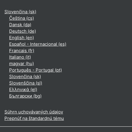
Slovenčina ‎(sk)‎
Čeština ‎(cs)‎
Dansk ‎(da)‎
Deutsch ‎(de)‎
English ‎(en)‎
Español - Internacional ‎(es)‎
Français ‎(fr)‎
Italiano ‎(it)‎
magyar ‎(hu)‎
Português - Portugal ‎(pt)‎
Slovenčina ‎(sk)‎
Slovenščina ‎(sl)‎
Ελληνικά ‎(el)‎
Български ‎(bg)‎
Súhrn uchovávaných údajov
Prepnúť na štandardnú tému